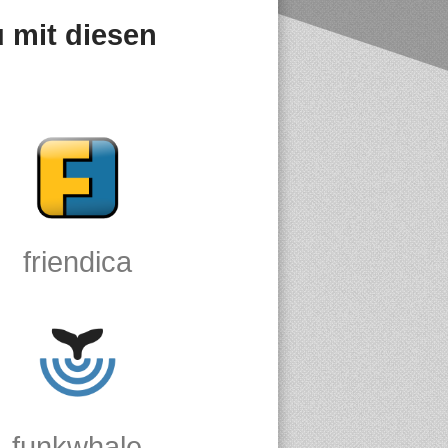
u mit diesen
friendica
funkwhale