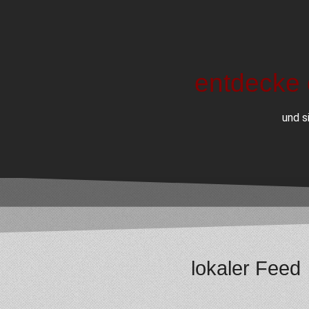
entdecke 
und s
lokaler Feed